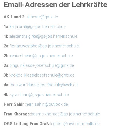
Email-Adressen der Lehrkräfte
AK 1 und 2:
ak.herne@gmx.de
1a:
katja.arat@gs-jos.herner.schule
1b:
alexandra.girke@gs-jos.herner.schule
2a:
florian.westphal@gs-jos.herner.schule
2b:
xenia.stuebs@gs-jos.herner.schule
3a:
pinguinklasse-josefschule@gmx.de
3b:
krokodilklassejosefschule@gmx.de
4a:
maulwurfklasse-josefschule@web.de
4b:
kyra.dibari@gs-jos.herner.schule
Herr Sahin:
herr_sahin@outlook.de
Frau Khoraga:
basma.khorage@gs-jos.herner.schule
OGS Leitung Frau Graß:
k.grass@awo-ruhr-mitte.de