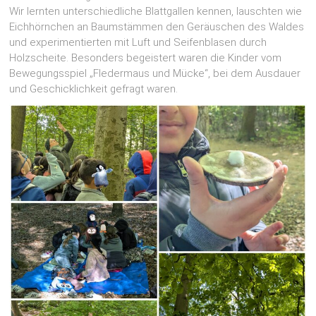
Wir lernten unterschiedliche Blattgallen kennen, lauschten wie
Eichhörnchen an Baumstämmen den Geräuschen des Waldes
und experimentierten mit Luft und Seifenblasen durch
Holzscheite. Besonders begeistert waren die Kinder vom
Bewegungsspiel „Fledermaus und Mücke“, bei dem Ausdauer
und Geschicklichkeit gefragt waren.