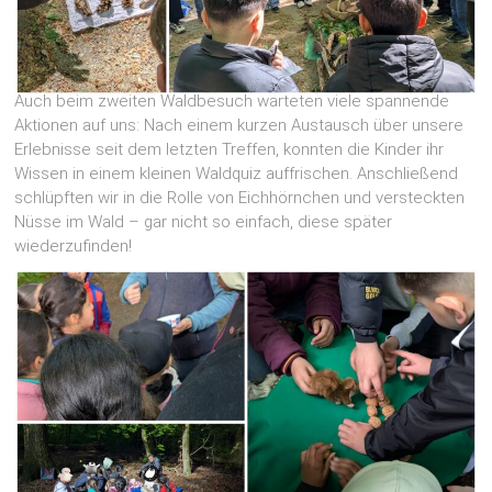
Auch beim zweiten Waldbesuch warteten viele spannende
Aktionen auf uns: Nach einem kurzen Austausch über unsere
Erlebnisse seit dem letzten Treffen, konnten die Kinder ihr
Wissen in einem kleinen Waldquiz auffrischen. Anschließend
schlüpften wir in die Rolle von Eichhörnchen und versteckten
Nüsse im Wald – gar nicht so einfach, diese später
wiederzufinden!