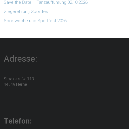
Save the Date – Tanzaufführung 02.10.2026
Siegerehrung Sportfest
Sportwoche und Sportfest 2026
Adresse:
Stöckstraße 113
44649 Herne
Telefon: