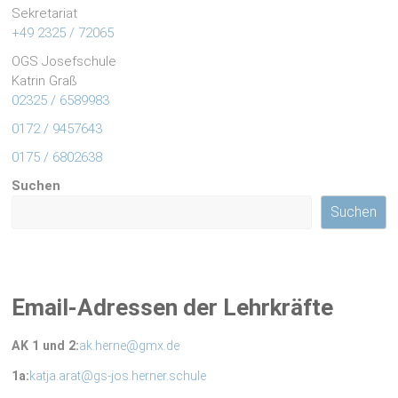
Sekretariat
+49 2325 / 72065
OGS Josefschule
Katrin Graß
02325 / 6589983
0172 / 9457643
0175 /
6802638
Suchen
Suchen
Email-Adressen der Lehrkräfte
AK 1 und 2:
ak.herne@gmx.de
1a:
katja.arat@gs-jos.herner.schule