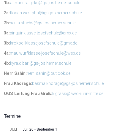
1b:
alexandra.girke@gs-jos.herner.schule
2a:
florian.westphal@gs-jos.herner.schule
2b:
xenia.stuebs@gs-jos.herner.schule
3a:
pinguinklasse-josefschule@gmx.de
3b:
krokodilklassejosefschule@gmx.de
4a:
maulwurfklasse-josefschule@web.de
4b:
kyra.dibari@gs-jos.herner.schule
Herr Sahin:
herr_sahin@outlook.de
Frau Khoraga:
basma.khorage@gs-jos.herner.schule
OGS Leitung Frau Graß:
k.grass@awo-ruhr-mitte.de
Termine
Juli 20
-
September 1
JULI