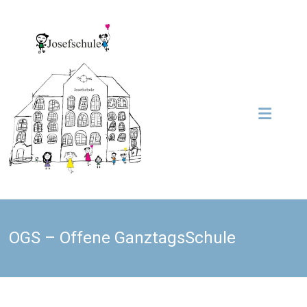
Zum
Inhalt
Grundschule
springen
Josefschule
Josefschule
OGS – Offene GanztagsSchule