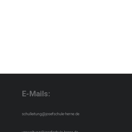
E-Mails:
schulleitung@josefschule-herne.de