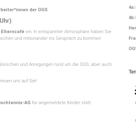
4a:
rbeiter*innen der OGS
.
4b:
 Uhr)
Her
 Elterncafé
ein. In entspannter Atmosphäre haben Sie
tauschen und miteinander ins Gespräch zu kommen.
Fra
OGS
 Wünschen und Anregungen rund um die OGS, aber auch
Te
reuen uns auf Sie!
ischtennis‑AG
für angemeldete Kinder statt.