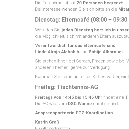
Die Teilnahme ist auf
20 Personen begrenzt
.
Bei Interesse wenden Sie sich bitte an die
Mita
Dienstag: Elterncafé (08:00 – 09:30
Wir laden Sie
jeden Dienstag herzlich in unser
die Möglichkeit, sich mit anderen Eltern auszu
Verantwortlich für das Elterncafé sind:
Linda Alraja Alchabib
und
Bahija Albaroudi
Sie stehen Ihnen bei Sorgen, Fragen sowie bei
anderen Themen, gerne zur Verfügung.
Kommen Sie gerne auf einen Kaffee vorbei, wir f
Freitag: Tischtennis‑AG
Freitags von 14:45 bis 15:45 Uhr
findet eine
T
Die AG wird vom
DSC Wanne
durchgeführt.
Ansprechpartnerin FGZ‑Koordination
Katrin Graß
FGZ‑Koordinatorin