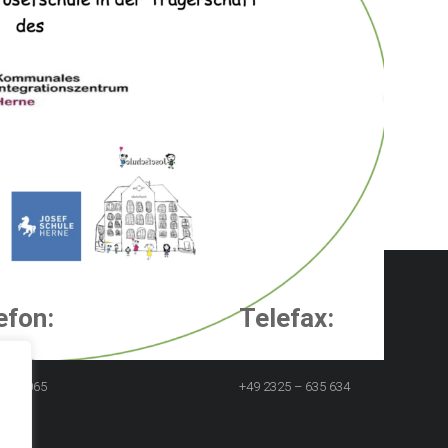
efon:
Telefax:
25 72065
+49 2325 – 635 634