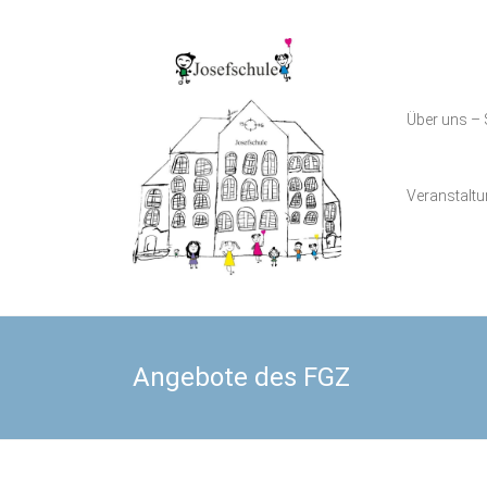
Zum
Inhalt
Grundschule
springen
Josefschule
Über uns – 
Josefschule
Veranstalt
Angebote des FGZ