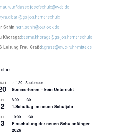
maulwurfklasse-josefschule@web.de
kyra.dibari@gs-jos.herner.schule
r Sahin:
herr_sahin@outlook.de
u Khoraga:
basma.khorage@gs-jos.herner.schule
 Leitung Frau Graß:
k.grass@awo-ruhr-mitte.de
rmine
Juli 20
-
September 1
JULI
20
Sommerferien – kein Unterricht
8:00
-
11:30
SEP.
2
1.Schultag im neuen Schuljahr
10:00
-
11:30
SEP.
3
Einschulung der neuen Schulanfänger
2026