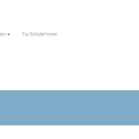
tern
Für Schüler*innen