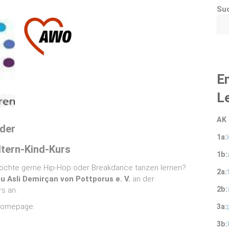
Su
E
L
AK 
nder
1a:
tern‑Kind‑Kurs
1b:
öchte gerne Hip‑Hop oder Breakdance tanzen lernen?
2a:
u Asli Demirçan von Pottporus e.
V.
an der
2b:
rs an.
 Homepage.
3a:
3b: