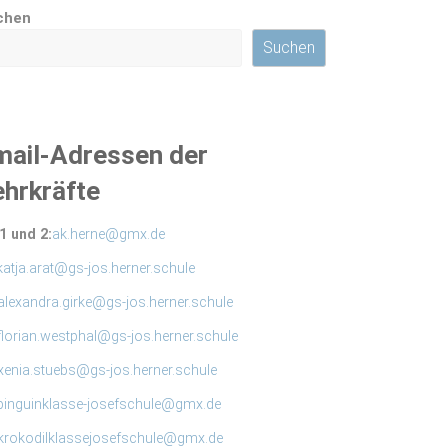
chen
Suchen
mail-Adressen der
ehrkräfte
1 und 2:
ak.herne@gmx.de
katja.arat@gs-jos.herner.schule
alexandra.girke@gs-jos.herner.schule
florian.westphal@gs-jos.herner.schule
xenia.stuebs@gs-jos.herner.schule
pinguinklasse-josefschule@gmx.de
krokodilklassejosefschule@gmx.de