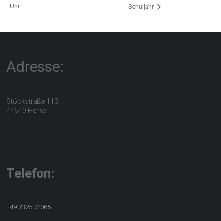
Uhr
Schuljahr
Adresse:
Stöckstraße 113
44649 Herne
Telefon:
+49 2325 72065