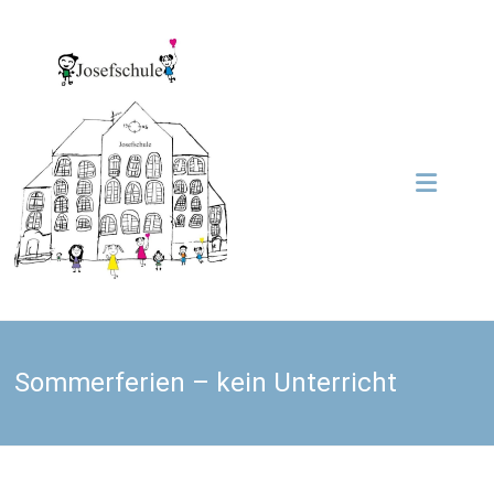
Zum
Inhalt
Grundschule
springen
Josefschule
Josefschule
Sommerferien – kein Unterricht