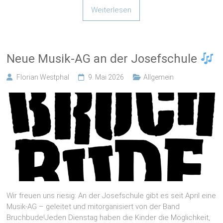
Neue Musik-AG an der Josefschule
Florian Westphal
9. Mai 2026
Allgemein
Wir freuen uns riesig: An der Josefschule gibt es seit April eine
Musik-AG – geleitet und mitorganisiert von der Band
Bruchbude!Jeden Dienstag haben die Kinder die Möglichkeit,
gemeinsam Musik zu machen, Neues auszuprobieren und
einfach Spaß zu haben. In der