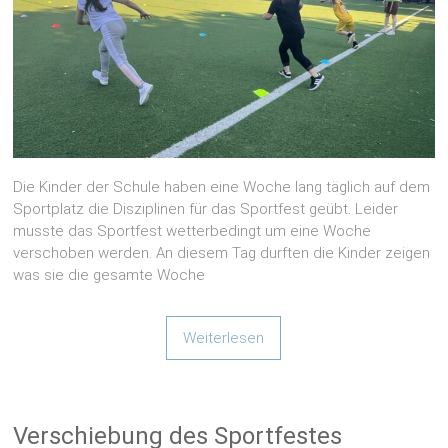
Die Kinder der Schule haben eine Woche lang täglich auf dem
Sportplatz die Disziplinen für das Sportfest geübt. Leider
musste das Sportfest wetterbedingt um eine Woche
verschoben werden. An diesem Tag durften die Kinder zeigen
was sie die gesamte Woche
Weiterlesen
Verschiebung des Sportfestes
Janine Cheruthottunkal
11. Juni 2026
Allgemein