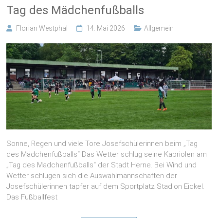
Florian Westphal
14. Mai 2026
Allgemein
Sonne, Regen und viele Tore Josefschülerinnen beim „Tag
des Mädchenfußballs“ Das Wetter schlug seine Kapriolen am
„Tag des Mädchenfußballs“ der Stadt Herne. Bei Wind und
Wetter schlugen sich die Auswahlmannschaften der
Josefschülerinnen tapfer auf dem Sportplatz Stadion Eickel.
Das Fußballfest
Weiterlesen