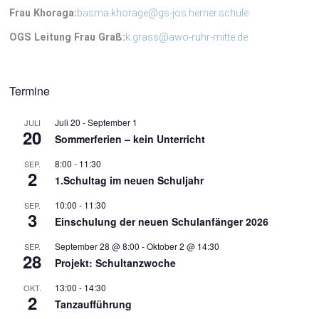
OGS Leitung Frau Graß:
k.grass@awo-ruhr-mitte.de
Termine
Juli 20
-
September 1
JULI
20
Sommerferien – kein Unterricht
8:00
-
11:30
SEP.
2
1.Schultag im neuen Schuljahr
10:00
-
11:30
SEP.
3
Einschulung der neuen Schulanfänger 2026
September 28 @ 8:00
-
Oktober 2 @ 14:30
SEP.
28
Projekt: Schultanzwoche
13:00
-
14:30
OKT.
2
Tanzaufführung
Kalender anzeigen