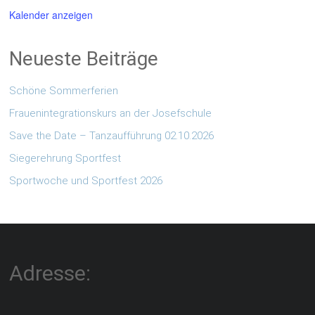
Neueste Beiträge
Schöne Sommerferien
Frauenintegrationskurs an der Josefschule
Save the Date – Tanzaufführung 02.10.2026
Siegerehrung Sportfest
Sportwoche und Sportfest 2026
Adresse:
Stöckstraße 113
44649 Herne