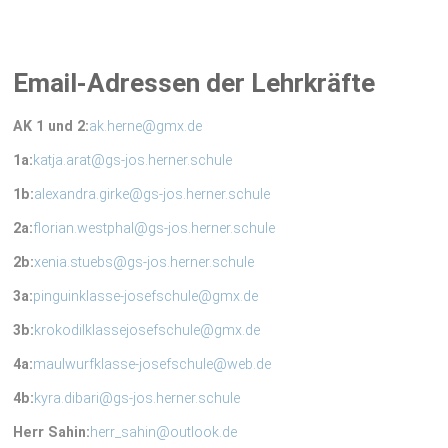
Email-Adressen der Lehrkräfte
AK 1 und 2:
ak.herne@gmx.de
1a:
katja.arat@gs-jos.herner.schule
1b:
alexandra.girke@gs-jos.herner.schule
2a:
florian.westphal@gs-jos.herner.schule
2b:
xenia.stuebs@gs-jos.herner.schule
3a:
pinguinklasse-josefschule@gmx.de
3b:
krokodilklassejosefschule@gmx.de
4a:
maulwurfklasse-josefschule@web.de
4b:
kyra.dibari@gs-jos.herner.schule
Herr Sahin:
herr_sahin@outlook.de
Frau Khoraga:
basma.khorage@gs-jos.herner.schule