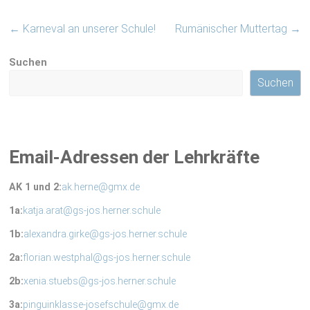
←
Karneval an unserer Schule!
Rumänischer Muttertag
→
Suchen
Suchen
Email-Adressen der Lehrkräfte
AK 1 und 2:
ak.herne@gmx.de
1a:
katja.arat@gs-jos.herner.schule
1b:
alexandra.girke@gs-jos.herner.schule
2a:
florian.westphal@gs-jos.herner.schule
2b:
xenia.stuebs@gs-jos.herner.schule
3a:
pinguinklasse-josefschule@gmx.de