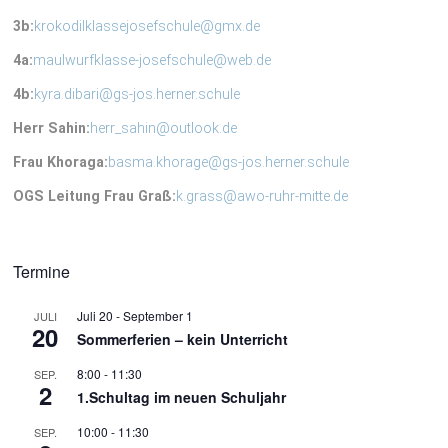
3b:
krokodilklassejosefschule@gmx.de
4a:
maulwurfklasse-josefschule@web.de
4b:
kyra.dibari@gs-jos.herner.schule
Herr Sahin:
herr_sahin@outlook.de
Frau Khoraga:
basma.khorage@gs-jos.herner.schule
OGS Leitung Frau Graß:
k.grass@awo-ruhr-mitte.de
Termine
Juli 20
-
September 1
JULI
20
Sommerferien – kein Unterricht
8:00
-
11:30
SEP.
2
1.Schultag im neuen Schuljahr
10:00
-
11:30
SEP.