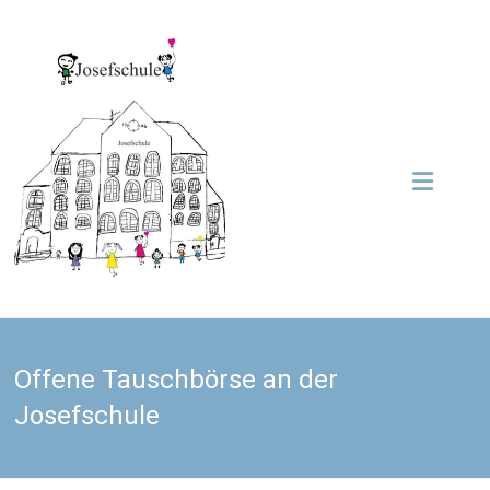
Zum
Inhalt
Grundschule
springen
Josefschule
Josefschule
Offene Tauschbörse an der
Josefschule