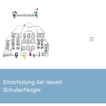
Zum
Inhalt
Grundschule
springen
Josefschule
Josefschule
Einschulung der neuen
Schulanfänger